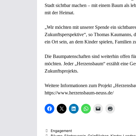
Stadt sichtbar machen – mit einem Baum als l
mit der Heimat.
„Wir möchten mit unserer Spende ein sichtbare
Zukunftsperspektive“, so Thomas Kaumanns, de
ein Ort sein, an dem Kinder spielen, Familien
Die Baumpatenschaften sind weiterhin offen für 
möchten. Jeder „Herzensbaum“ erzählt eine Ge
Zukunftsprojekts.
Weitere Informationen zum Projekt „Herzensbau
https://www.herzensbaum-neuss.de/
K
K
K
K
K
K
l
l
l
l
l
l
i
i
i
i
i
i
c
c
c
c
c
c
k
k
k
k
k
k
,
e
,
e
e
e
Kategorien
Engagement
u
,
u
n
n
n
m
u
m
,
,
z
Schlagwörter
Bäume
,
Förderverein
,
Grünflächen
,
Kinder
,
Landes