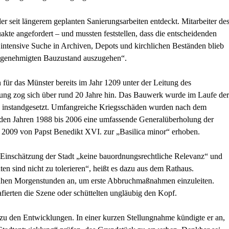
seit längerem geplanten Sanierungsarbeiten entdeckt. Mitarbeiter de
te angefordert – und mussten feststellen, dass die entscheidenden
e intensive Suche in Archiven, Depots und kirchlichen Beständen blieb
ht genehmigten Bauzustand auszugehen“.
in für das Münster bereits im Jahr 1209 unter der Leitung des
ung zog sich über rund 20 Jahre hin. Das Bauwerk wurde im Laufe der
und instandgesetzt. Umfangreiche Kriegsschäden wurden nach dem
n den Jahren 1988 bis 2006 eine umfassende Generalüberholung der
 2009 von Papst Benedikt XVI. zur „Basilica minor“ erhoben.
ch Einschätzung der Stadt „keine bauordnungsrechtliche Relevanz“ und
en sind nicht zu tolerieren“, heißt es dazu aus dem Rathaus.
frühen Morgenstunden an, um erste Abbruchmaßnahmen einzuleiten.
ierten die Szene oder schüttelten ungläubig den Kopf.
 zu den Entwicklungen. In einer kurzen Stellungnahme kündigte er an,