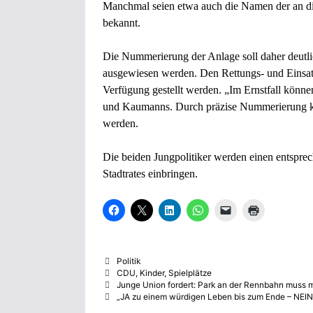
Manchmal seien etwa auch die Namen der an die
bekannt.
Die Nummerierung der Anlage soll daher deutlic
ausgewiesen werden. Den Rettungs- und Einsat
Verfügung gestellt werden. „Im Ernstfall könne
und Kaumanns. Durch präzise Nummerierung kön
werden.
Die beiden Jungpolitiker werden einen entspr
Stadtrates einbringen.
K
K
K
K
K
K
l
l
l
l
l
l
i
i
i
i
i
i
c
c
c
c
c
c
k
k
k
k
k
k
,
e
,
e
e
e
Kategorien
Politik
u
,
u
n
n
n
m
u
m
,
,
z
Schlagwörter
CDU
,
Kinder
,
Spielplätze
a
m
a
u
u
u
Junge Union fordert: Park an der Rennbahn muss m
u
a
u
m
m
m
„JA zu einem würdigen Leben bis zum Ende – NEIN 
f
u
f
a
e
A
F
f
L
u
i
u