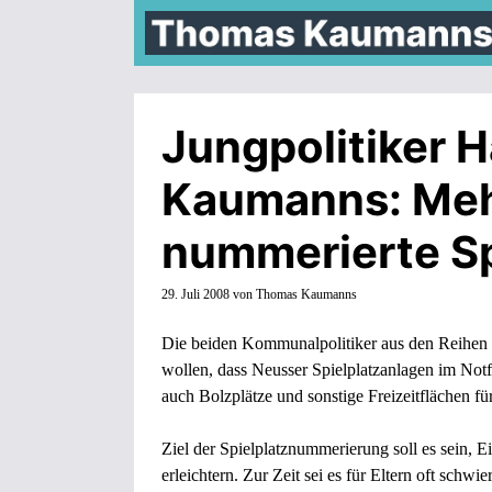
Zum
Inhalt
springen
Jungpolitiker 
Kaumanns: Mehr
nummerierte Sp
29. Juli 2008
von
Thomas Kaumanns
Die beiden Kommunalpolitiker aus den Reihe
wollen, dass Neusser Spielplatzanlagen im Notfa
auch Bolzplätze und sonstige Freizeitflächen f
Ziel der Spielplatznummerierung soll es sein, E
erleichtern. Zur Zeit sei es für Eltern oft sch