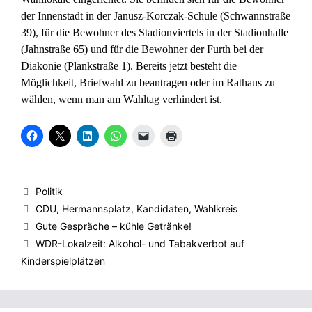
der Innenstadt in der Janusz-Korczak-Schule (Schwannstraße
39), für die Bewohner des Stadionviertels in der Stadionhalle
(Jahnstraße 65) und für die Bewohner der Furth bei der
Diakonie (Plankstraße 1). Bereits jetzt besteht die
Möglichkeit, Briefwahl zu beantragen oder im Rathaus zu
wählen, wenn man am Wahltag verhindert ist.
K
K
K
K
K
K
l
l
l
l
l
l
i
i
i
i
i
i
c
c
c
c
c
c
k
k
k
k
k
k
,
e
,
e
e
e
u
,
u
n
n
n
Kategorien
Politik
m
u
m
,
,
z
a
m
a
u
u
u
Schlagwörter
CDU
,
Hermannsplatz
,
Kandidaten
,
Wahlkreis
u
a
u
m
m
m
f
u
f
a
e
A
Gute Gespräche – kühle Getränke!
F
f
L
u
i
u
a
X
i
f
n
s
WDR-Lokalzeit: Alkohol- und Tabakverbot auf
c
z
n
W
e
d
e
u
k
h
m
r
Kinderspielplätzen
b
t
e
a
F
u
o
e
d
t
r
c
o
i
I
s
e
k
k
l
n
A
u
e
z
e
z
p
n
n