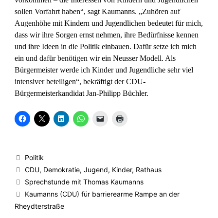
sollen Vorfahrt haben“, sagt Kaumanns. „Zuhören auf
Augenhöhe mit Kindern und Jugendlichen bedeutet für mich,
dass wir ihre Sorgen ernst nehmen, ihre Bedürfnisse kennen
und ihre Ideen in die Politik einbauen. Dafür setze ich mich
ein und dafür benötigen wir ein Neusser Modell. Als
Bürgermeister werde ich Kinder und Jugendliche sehr viel
intensiver beteiligen“, bekräftigt der CDU-
Bürgermeisterkandidat Jan-Philipp Büchler.
K
K
K
K
K
K
l
l
l
l
l
l
i
i
i
i
i
i
c
c
c
c
c
c
k
k
k
k
k
k
,
e
,
e
e
e
u
,
u
n
n
n
Kategorien
Politik
m
u
m
,
,
z
a
m
a
u
u
u
Schlagwörter
CDU
,
Demokratie
,
Jugend
,
Kinder
,
Rathaus
u
a
u
m
m
m
f
u
f
a
e
A
Sprechstunde mit Thomas Kaumanns
F
f
L
u
i
u
a
X
i
f
n
s
Kaumanns (CDU) für barrierearme Rampe an der
c
z
n
W
e
d
e
u
k
h
m
r
Rheydterstraße
b
t
e
a
F
u