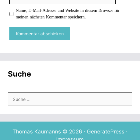
n
n
f
d
e
e
f
i
t
t
n
n
Name, E-Mail-Adresse und Website in diesem Browser für
)
)
e
n
meinen nächsten Kommentar speichern.
t
e
)
u
e
m
F
e
n
s
t
e
r
g
e
ö
Suche
f
f
n
e
t
Suche
)
nach:
Thomas Kaumanns © 2026 ·
GeneratePress
·
Impressum