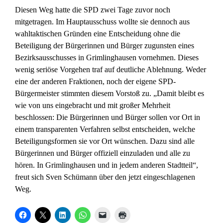
Diesen Weg hatte die SPD zwei Tage zuvor noch
mitgetragen. Im Hauptausschuss wollte sie dennoch aus
wahltaktischen Gründen eine Entscheidung ohne die
Beteiligung der Bürgerinnen und Bürger zugunsten eines
Bezirksausschusses in Grimlinghausen vornehmen. Dieses
wenig seriöse Vorgehen traf auf deutliche Ablehnung. Weder
eine der anderen Fraktionen, noch der eigene SPD-
Bürgermeister stimmten diesem Vorstoß zu. „Damit bleibt es
wie von uns eingebracht und mit großer Mehrheit
beschlossen: Die Bürgerinnen und Bürger sollen vor Ort in
einem transparenten Verfahren selbst entscheiden, welche
Beteiligungsformen sie vor Ort wünschen. Dazu sind alle
Bürgerinnen und Bürger offiziell einzuladen und alle zu
hören. In Grimlinghausen und in jedem anderen Stadtteil“,
freut sich Sven Schümann über den jetzt eingeschlagenen
Weg.
K
K
K
K
K
K
l
l
l
l
l
l