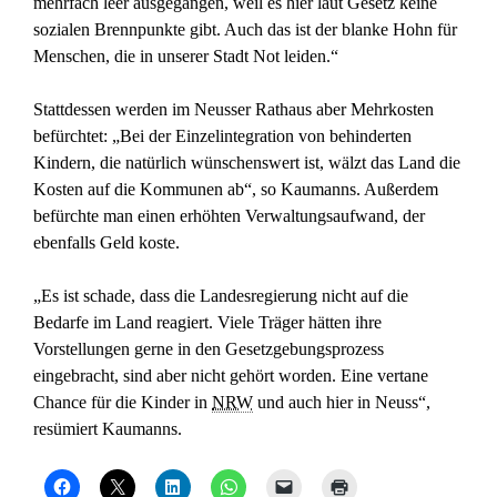
mehrfach leer ausgegangen, weil es hier laut Gesetz keine
sozialen Brennpunkte gibt. Auch das ist der blanke Hohn für
Menschen, die in unserer Stadt Not leiden.“
Stattdessen werden im Neusser Rathaus aber Mehrkosten
befürchtet: „Bei der Einzelintegration von behinderten
Kindern, die natürlich wünschenswert ist, wälzt das Land die
Kosten auf die Kommunen ab“, so Kaumanns. Außerdem
befürchte man einen erhöhten Verwaltungsaufwand, der
ebenfalls Geld koste.
„Es ist schade, dass die Landesregierung nicht auf die
Bedarfe im Land reagiert. Viele Träger hätten ihre
Vorstellungen gerne in den Gesetzgebungsprozess
eingebracht, sind aber nicht gehört worden. Eine vertane
Chance für die Kinder in
NRW
und auch hier in Neuss“,
resümiert Kaumanns.
K
K
K
K
K
K