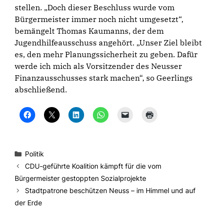
stellen. „Doch dieser Beschluss wurde vom
Bürgermeister immer noch nicht umgesetzt“,
bemängelt Thomas Kaumanns, der dem
Jugendhilfeausschuss angehört. „Unser Ziel bleibt
es, den mehr Planungssicherheit zu geben. Dafür
werde ich mich als Vorsitzender des Neusser
Finanzausschusses stark machen“, so Geerlings
abschließend.
K
K
K
K
K
K
l
l
l
l
l
l
i
i
i
i
i
i
c
c
c
c
c
c
k
k
k
k
k
k
,
e
,
e
e
e
u
,
u
n
n
n
Kategorien
Politik
m
u
m
,
,
z
a
m
a
u
u
u
CDU-geführte Koalition kämpft für die vom
u
a
u
m
m
m
f
u
f
a
e
A
Bürgermeister gestoppten Sozialprojekte
F
f
L
u
i
u
a
X
i
f
n
s
Stadtpatrone beschützen Neuss – im Himmel und auf
c
z
n
W
e
d
e
u
k
h
m
r
der Erde
b
t
e
a
F
u
o
e
d
t
r
c