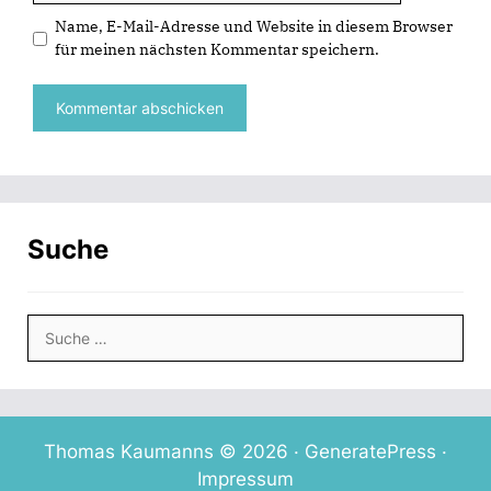
e
e
f
i
Name, E-Mail-Adresse und Website in diesem Browser
t
t
n
n
)
)
e
n
für meinen nächsten Kommentar speichern.
t
e
)
u
e
m
F
e
n
s
t
e
r
g
e
ö
Suche
f
f
n
e
t
Suche
)
nach:
Thomas Kaumanns © 2026 ·
GeneratePress
·
Impressum