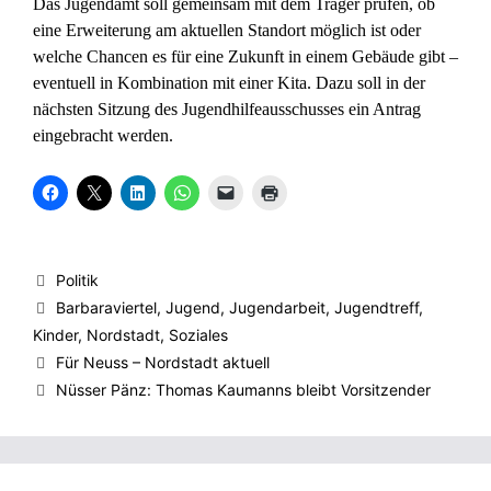
Das Jugendamt soll gemeinsam mit dem Träger prüfen, ob
eine Erweiterung am aktuellen Standort möglich ist oder
welche Chancen es für eine Zukunft in einem Gebäude gibt –
eventuell in Kombination mit einer Kita. Dazu soll in der
nächsten Sitzung des Jugendhilfeausschusses ein Antrag
eingebracht werden.
K
K
K
K
K
K
l
l
l
l
l
l
i
i
i
i
i
i
c
c
c
c
c
c
k
k
k
k
k
k
,
e
,
e
e
e
u
,
u
n
n
n
Kategorien
Politik
m
u
m
,
,
z
a
m
a
u
u
u
Schlagwörter
Barbaraviertel
,
Jugend
,
Jugendarbeit
,
Jugendtreff
,
u
a
u
m
m
m
f
u
f
a
e
A
Kinder
,
Nordstadt
,
Soziales
F
f
L
u
i
u
a
X
i
f
n
s
Für Neuss – Nordstadt aktuell
c
z
n
W
e
d
e
u
k
h
m
r
Nüsser Pänz: Thomas Kaumanns bleibt Vorsitzender
b
t
e
a
F
u
o
e
d
t
r
c
o
i
I
s
e
k
k
l
n
A
u
e
z
e
z
p
n
n
u
n
u
p
d
(
t
(
t
z
e
W