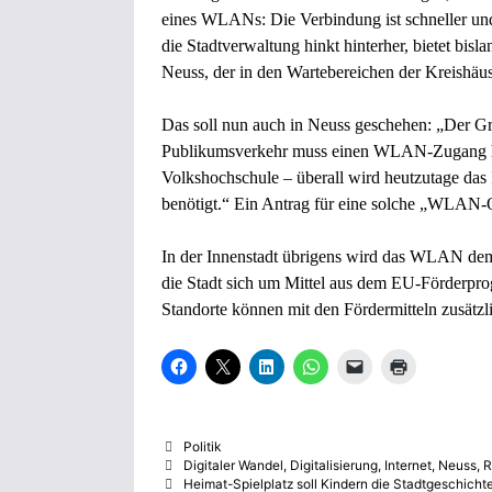
eines WLANs: Die Verbindung ist schneller und
die Stadtverwaltung hinkt hinterher, bietet bis
Neuss, der in den Wartebereichen der Kreishäus
Das soll nun auch in Neuss geschehen: „Der Gr
Publikumsverkehr muss einen WLAN-Zugang h
Volkshochschule – überall wird heutzutage das I
benötigt.“ Ein Antrag für eine solche „WLAN-O
In der Innenstadt übrigens wird das WLAN de
die Stadt sich um Mittel aus dem EU-Förderp
Standorte können mit den Fördermitteln zusätzli
K
K
K
K
K
K
l
l
l
l
l
l
i
i
i
i
i
i
c
c
c
c
c
c
k
k
k
k
k
k
,
e
,
e
e
e
Kategorien
Politik
u
,
u
n
n
n
m
u
m
,
,
z
Schlagwörter
Digitaler Wandel
,
Digitalisierung
,
Internet
,
Neuss
,
R
a
m
a
u
u
u
Heimat-Spielplatz soll Kindern die Stadtgeschichte
u
a
u
m
m
m