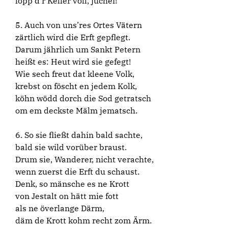
löpp d’r Keller voll, juchei!
5. Auch von uns’res Ortes Vätern
zärtlich wird die Erft gepflegt.
Darum jährlich um Sankt Petern
heißt es: Heut wird sie gefegt!
Wie sech freut dat kleene Volk,
krebst on föscht en jedem Kolk,
köhn wödd dorch die Sod getratsch
om em deckste Mälm jematsch.
6. So sie fließt dahin bald sachte,
bald sie wild vorüber braust.
Drum sie, Wanderer, nicht verachte,
wenn zuerst die Erft du schaust.
Denk, so mänsche es ne Krott
von Jestalt on hätt mie fott
als ne överlange Därm,
däm de Krott kohm recht zom Ärm.