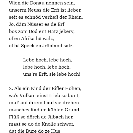
Wien die Donau nennen sein,
unserm Neuss die Erft ist lieber,
seit es schnöd verließ der Rhein.
Jo, däm Nüsser es de Erf
bös zom Dod ent Hätz jekerv,
of en Afrika hä walz,
of hä Speck en Jrönland salz.
Lebe hoch, lebe hoch,
lebe hoch, lebe hoch,
uns’re Erft, sie lebe hoch!
2. Als ein Kind der Eifler Höhen,
wo’s Vulkan einst trieb so bunt,
muß auf ihrem Lauf sie drehen
manches Rad im kühlen Grund.
Flüß se dörch de Jilbach her,
maat se do de Knolle schwer,
dat die Bure do ze Hus