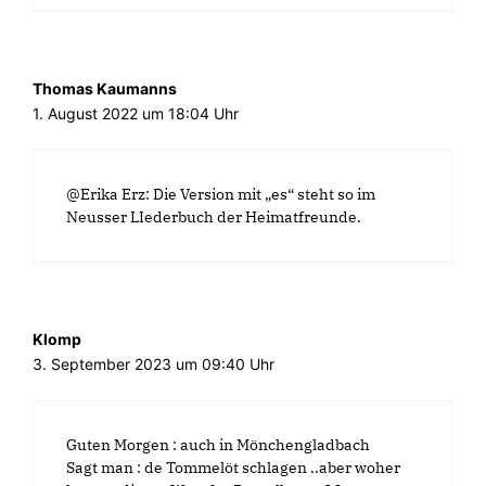
e
m
F
e
n
s
t
Thomas Kaumanns
e
1. August 2022 um 18:04 Uhr
r
g
e
ö
f
f
@Erika Erz: Die Version mit „es“ steht so im
n
e
Neusser LIederbuch der Heimatfreunde.
t
)
Klomp
3. September 2023 um 09:40 Uhr
Guten Morgen : auch in Mönchengladbach
Sagt man : de Tommelöt schlagen ..aber woher