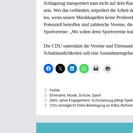
Schlagzeug transportiert man nicht auf dem R
sein. Wer das verhindert, torpediert die Arbeit
los, wenn unsere Musikkapellen keine Probenr
Potenziell betroffen sind zahlreiche Vereine, di
Sportvereine: „Wo sollen denn Sportvereine tra
Die CDU unterstützt die Vereine und Ehrenamtle
Schulräumlichkeiten soll eine Ausnahmeregel
K
K
K
K
K
K
l
l
l
l
l
l
i
i
i
i
i
i
c
c
c
c
c
c
k
k
k
k
k
k
,
e
,
e
e
e
Kategorien
Politik
u
,
u
n
n
n
m
u
m
,
,
z
Schlagwörter
Ehrenamt
,
Musik
,
Schule
,
Sport
a
m
a
u
u
u
Zehn Jahre Engagement: Schützenzug pflegt Spielp
u
a
u
m
m
m
CDU ermöglicht frühe Beteiligung an KiBiz-Reform
f
u
f
a
e
A
F
f
L
u
i
u
a
X
i
f
n
s
c
z
n
W
e
d
e
u
k
h
m
r
b
t
e
a
F
u
o
e
d
t
r
c