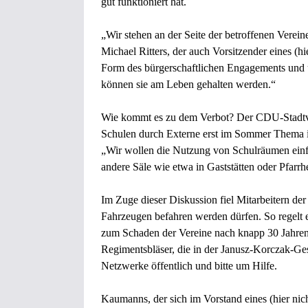
gut funktioniert hat.
„Wir stehen an der Seite der betroffenen Vereine
Michael Ritters, der auch Vorsitzender eines (hie
Form des bürgerschaftlichen Engagements und 
können sie am Leben gehalten werden.“
Wie kommt es zu dem Verbot? Der CDU-Stadtve
Schulen durch Externe erst im Sommer Thema i
„Wir wollen die Nutzung von Schulräumen ein
andere Säle wie etwa in Gaststätten oder Pfar
Im Zuge dieser Diskussion fiel Mitarbeitern der
Fahrzeugen befahren werden dürfen. So regelt 
zum Schaden der Vereine nach knapp 30 Jahren 
Regimentsbläser, die in der Janusz-Korczak-Ges
Netzwerke öffentlich und bitte um Hilfe.
Kaumanns, der sich im Vorstand eines (hier nic