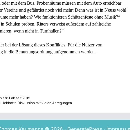
ad oder mit dem Bus. Probenräume müssen mit dem Auto erreichbar
 der Vereine und gefährdet noch viel mehr: Denn was ist in Neuss wohl
äume mehr haben? Wie funktionieren Schützenfeste ohne Musik?“
e in Schulen proben. Ritters verweist außerdem auf zahlreiche
inieren, wenn nicht in Turnhallen?“
r bei der Lösung dieses Konfliktes. Für die Nutzer von
ung in die Benutzungsordnung aufgenommen werden.
latz-Lok seit 2015
 – lebhafte Diskussion mit vielen Anregungen
Thomas Kaumanns © 2026 ·
GeneratePress
·
Impressu