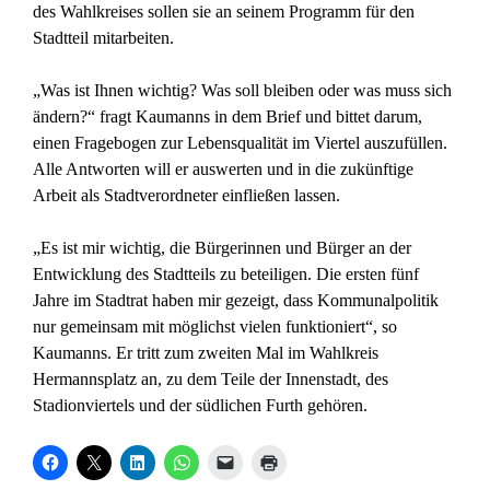
des Wahlkreises sollen sie an seinem Programm für den
Stadtteil mitarbeiten.
„Was ist Ihnen wichtig? Was soll bleiben oder was muss sich
ändern?“ fragt Kaumanns in dem Brief und bittet darum,
einen Fragebogen zur Lebensqualität im Viertel auszufüllen.
Alle Antworten will er auswerten und in die zukünftige
Arbeit als Stadtverordneter einfließen lassen.
„Es ist mir wichtig, die Bürgerinnen und Bürger an der
Entwicklung des Stadtteils zu beteiligen. Die ersten fünf
Jahre im Stadtrat haben mir gezeigt, dass Kommunalpolitik
nur gemeinsam mit möglichst vielen funktioniert“, so
Kaumanns. Er tritt zum zweiten Mal im Wahlkreis
Hermannsplatz an, zu dem Teile der Innenstadt, des
Stadionviertels und der südlichen Furth gehören.
K
K
K
K
K
K
l
l
l
l
l
l
i
i
i
i
i
i