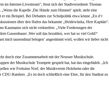
lem im Internet-Livestream“, freut sich der Stadtverordnete Thomas
 „Wenn die Kapelle ,Die Hände zum Himmel‘ spielt, steht eine
 er ein Beispiel. Bei Debatten zur Schulpolitik etwa könne „En d’r
skussionen über den Hafen das bekannte „Heidewitzka, Herr Kapitän“.
ann Kaumanns sich nicht verkneifen: „Viele Forderungen der
em Gassenhauer ,Wer soll das bezahlen, wer hat so viel Geld?‘
ast mich tausendmal belogen‘ angestimmt wird, wollen wir lieber nicht
ekt durch eine Zusammenarbeit mit der Neusser Musikschule.
uppen der Musikschule Trompete gespielt hat, hat das eingefädelt. „Ich
apellen wie Frohsinn Norf, der Musikverein Holzheim oder die
 CDU-Ratsherr. „Es ist doch schließlich eine Ehre, für den Stadtrat zu