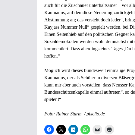
auch für die Zuschauer unterhaltsamer – vor al
Kaumanns, auf den diese Neuerung zurückgeht.
Abstimmung an; das versteht doch jeder“, bringt
Kayjass Nummer Null“ gespielt werden, bei Di
Einen Seitenhieb auf den politischen Gegner k
Sozialdemokraten werden wohl demnächst mit d
kommentiert. Dass allerdings eines Tages ,Du h
hoffen.“
Möglich wird dieses bundesweit einmalige Proj
Kaumanns, der als Schüler in diversen Bläsergr
kann mir aber auch vorstellen, dass Neusser K
Bundesschützenkapelle einmal auftreten“, so der
spielen!“
Foto: Rainer Sturm / pixelio.de
K
K
K
K
K
K
l
l
l
l
l
l