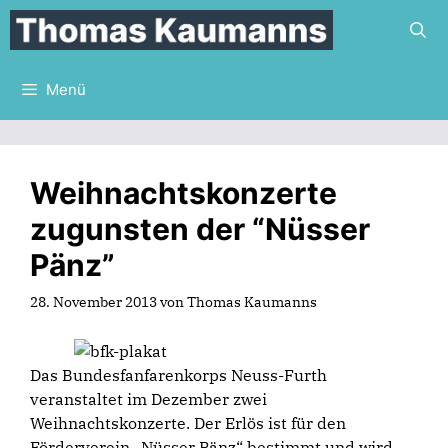
Zum
Inhalt
springen
Menü
Weihnachtskonzerte
zugunsten der “Nüsser
Pänz”
28. November 2013
von
Thomas Kaumanns
Das Bundesfanfarenkorps Neuss-Furth
veranstaltet im Dezember zwei
Weihnachtskonzerte. Der Erlös ist für den
Förderverein „Nüsser Pänz“ bestimmt und wird