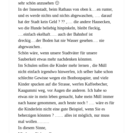
m
sehr schön anzusehen 🙁
F
In der Innenstadt, beim Rathaus von oben k….en runter,
e
n
und es werde nichts und nichts abgewaschen, …. darauf
s
t
hat der Stadt kein Geld ? ?? ,…. die andere Hausecken,
e
wo die Hunde beliebig hinpinkeln, bleibt fleckig,
r
g
….einfach ekelhaft….. auch der Bahnhof ist
e
ö
dreckig….der Boden hat nie Wasser gesehen…. nie
f
abgewaschen..
f
n
Schön wäre, wenn unsere Stadtväter für unsere
e
Sauberkeit etwas mehr nachdenken könnten.
t
)
Im Schulen sollen die Kinder mehr lernen , die Müll
nicht einfach irgendwo hinwerfen, ich selber habe schon
schlechte Gewisse wegen ein Bonbonpapier, und viele
Kinder spucken auf die Strasse, werfen Kaffeebecher,
Kaugummi weg, vor Augen die anderen. Ich habe so
etwas nie in mein leben gemacht, habe mein Müll immer
nach hause genommen, auch heute noch ! …. wäre es für
die Kinderlein nicht eine gute Beispiel, wenn Sie es
beherzigen könnten ? …… alles ist möglich, nur muss
mal wollen………
In diesem Sinne,