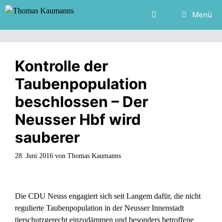
Zum
Menü
Inhalt
springen
Kontrolle der
Taubenpopulation
beschlossen – Der
Neusser Hbf wird
sauberer
28. Juni 2016
von
Thomas Kaumanns
Die CDU Neuss engagiert sich seit Langem dafür, die nicht
regulierte Taubenpopulation in der Neusser Innenstadt
tierschutzgerecht einzudämmen und besonders betroffene