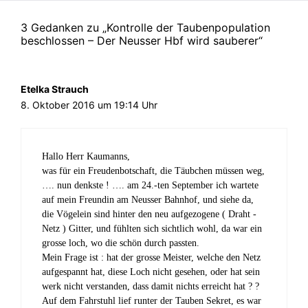
i
i
i
t
n
r
l
r
l
e
e
d
e
d
e
i
n
i
3 Gedanken zu „Kontrolle der Taubenpopulation
n
i
n
l
L
n
(
n
(
e
i
n
beschlossen – Der Neusser Hbf wird sauberer“
W
n
W
n
n
e
i
e
i
(
k
u
r
u
r
W
p
e
d
e
d
i
e
m
i
m
i
r
r
F
Etelka Strauch
n
F
n
d
E
e
n
e
n
i
-
n
8. Oktober 2016 um 19:14 Uhr
e
n
e
n
M
s
u
s
u
n
a
t
e
t
e
e
i
e
m
e
m
u
l
r
F
r
F
e
z
g
e
g
e
m
u
e
Hallo Herr Kaumanns,
n
e
n
F
s
ö
s
ö
s
e
e
f
was für ein Freudenbotschaft, die Täubchen müssen weg,
t
f
t
n
n
f
…. nun denkste ! …. am 24.-ten September ich wartete
e
f
e
s
d
n
r
n
r
t
e
e
auf mein Freundin am Neusser Bahnhof, und siehe da,
g
e
g
e
n
t
e
t
e
r
(
)
die Vögelein sind hinter den neu aufgezogene ( Draht -
ö
)
ö
g
W
Netz ) Gitter, und fühlten sich sichtlich wohl, da war ein
f
f
e
i
f
f
ö
r
grosse loch, wo die schön durch passten.
n
n
f
d
Mein Frage ist : hat der grosse Meister, welche den Netz
e
e
f
i
t
t
n
n
aufgespannt hat, diese Loch nicht gesehen, oder hat sein
)
)
e
n
t
e
werk nicht verstanden, dass damit nichts erreicht hat ? ?
)
u
Auf dem Fahrstuhl lief runter der Tauben Sekret, es war
e