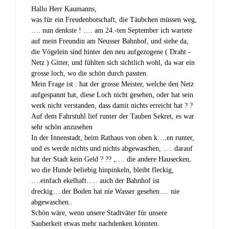
Hallo Herr Kaumanns,
was für ein Freudenbotschaft, die Täubchen müssen weg,
…. nun denkste ! …. am 24.-ten September ich wartete
auf mein Freundin am Neusser Bahnhof, und siehe da,
die Vögelein sind hinter den neu aufgezogene ( Draht -
Netz ) Gitter, und fühlten sich sichtlich wohl, da war ein
grosse loch, wo die schön durch passten.
Mein Frage ist : hat der grosse Meister, welche den Netz
aufgespannt hat, diese Loch nicht gesehen, oder hat sein
werk nicht verstanden, dass damit nichts erreicht hat ? ?
Auf dem Fahrstuhl lief runter der Tauben Sekret, es war
sehr schön anzusehen
In der Innenstadt, beim Rathaus von oben k….en runter,
und es werde nichts und nichts abgewaschen, …. darauf
hat der Stadt kein Geld ? ?? ,…. die andere Hausecken,
wo die Hunde beliebig hinpinkeln, bleibt fleckig,
….einfach ekelhaft….. auch der Bahnhof ist
dreckig….der Boden hat nie Wasser gesehen…. nie
abgewaschen..
Schön wäre, wenn unsere Stadtväter für unsere
Sauberkeit etwas mehr nachdenken könnten.