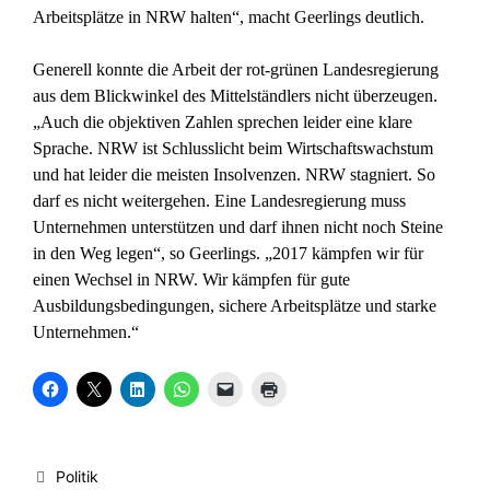
Arbeitsplätze in NRW halten“, macht Geerlings deutlich.
Generell konnte die Arbeit der rot-grünen Landesregierung
aus dem Blickwinkel des Mittelständlers nicht überzeugen.
„Auch die objektiven Zahlen sprechen leider eine klare
Sprache. NRW ist Schlusslicht beim Wirtschaftswachstum
und hat leider die meisten Insolvenzen. NRW stagniert. So
darf es nicht weitergehen. Eine Landesregierung muss
Unternehmen unterstützen und darf ihnen nicht noch Steine
in den Weg legen“, so Geerlings. „2017 kämpfen wir für
einen Wechsel in NRW. Wir kämpfen für gute
Ausbildungsbedingungen, sichere Arbeitsplätze und starke
Unternehmen.“
K
K
K
K
K
K
l
l
l
l
l
l
i
i
i
i
i
i
c
c
c
c
c
c
k
k
k
k
k
k
,
e
,
e
e
e
u
,
u
n
n
n
Kategorien
Politik
m
u
m
,
,
z