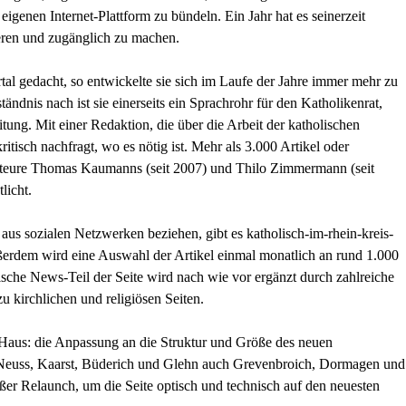
 eigenen Internet-Plattform zu bündeln. Ein Jahr hat es seinerzeit
ieren und zugänglich zu machen.
tal gedacht, so entwickelte sie sich im Laufe der Jahre immer mehr zu
ändnis nach ist sie einerseits ein Sprachrohr für den Katholikenrat,
itung. Mit einer Redaktion, die über die Arbeit der katholischen
tisch nachfragt, wo es nötig ist. Mehr als 3.000 Artikel oder
teure Thomas Kaumanns (seit 2007) und Thilo Zimmermann (seit
licht.
us sozialen Netzwerken beziehen, gibt es katholisch-im-rhein-kreis-
ßerdem wird eine Auswahl der Artikel einmal monatlich an rund 1.000
che News-Teil der Seite wird nach wie vor ergänzt durch zahlreiche
 kirchlichen und religiösen Seiten.
 Haus: die Anpassung an die Struktur und Größe des neuen
 Neuss, Kaarst, Büderich und Glehn auch Grevenbroich, Dormagen und
ßer Relaunch, um die Seite optisch und technisch auf den neuesten