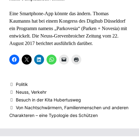
Eine Smartphone-App könnte das ändern. Thomas
Kaumanns hat bei einem Kongress des Digihub Düsseldorf
ein Programm namens „Parkovesia“ (Parken + Novesia) mit
entwickelt. Die
Neuss-Grevenbroicher Zeitung vom 22.
August 2017
berichtet ausführlich darüber.
K
K
K
K
K
K
l
l
l
l
l
l
i
i
i
i
i
i
c
c
c
c
c
c
k
k
k
k
k
k
,
e
,
e
e
e
u
,
u
n
n
n
Kategorien
Politik
m
u
m
,
,
z
a
m
a
u
u
u
Schlagwörter
Neuss
,
Verkehr
u
a
u
m
m
m
f
u
f
a
e
A
Besuch in der Kita Hubertusweg
F
f
L
u
i
u
a
X
i
f
n
s
Von Nachtschwärmern, Familienmenschen und anderen
c
z
n
W
e
d
e
u
k
h
m
r
Charakteren – eine Typologie des Schützen
b
t
e
a
F
u
o
e
d
t
r
c
o
i
I
s
e
k
k
l
n
A
u
e
z
e
z
p
n
n