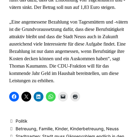
vätern sinkt. Der Betrag soll nun auf 1,83 Euro steigen.
„Eine angemessene Bezahlung von Tagesmüttern und -vätern
ist die Grundvoraussetzung dafür, dass diese Berufstätigkeit
attraktiv bleibt und dass die Stadt Neuss auch in Zukunft
ausreichend viele Interessierte für diese Aufgabe findet. Eine
Bezahlung ist nur dann angemessen, wenn Berufstätige ihre
Kosten decken können und ein Auskommen haben“, sagt
Thomas Kaumanns. Die CDU-Fraktion will für das
kommende Jahr Geld im Haushalt bereitstellen, um diese
Leistungen zu erhöhen.
K
K
K
K
K
K
l
l
l
l
l
l
i
i
i
i
i
i
c
c
c
c
c
c
k
k
k
k
k
k
,
e
,
e
e
e
u
,
u
n
n
n
Kategorien
Politik
m
u
m
,
,
z
a
m
a
u
u
u
Schlagwörter
Betreuung
,
Familie
,
Kinder
,
Kinderbetreuung
,
Neuss
u
a
u
m
m
m
f
u
f
a
e
A
Stadtgarten: Stadt muss Gänseproblem endlich in den