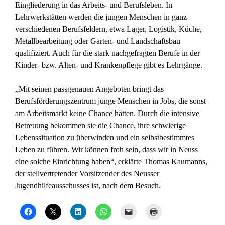
Eingliederung in das Arbeits- und Berufsleben. In
Lehrwerkstätten werden die jungen Menschen in ganz
verschiedenen Berufsfeldern, etwa Lager, Logistik, Küche,
Metallbearbeitung oder Garten- und Landschaftsbau
qualifiziert. Auch für die stark nachgefragten Berufe in der
Kinder- bzw. Alten- und Krankenpflege gibt es Lehrgänge.
„Mit seinen passgenauen Angeboten bringt das
Berufsförderungszentrum junge Menschen in Jobs, die sonst
am Arbeitsmarkt keine Chance hätten. Durch die intensive
Betreuung bekommen sie die Chance, ihre schwierige
Lebenssituation zu überwinden und ein selbstbestimmtes
Leben zu führen. Wir können froh sein, dass wir in Neuss
eine solche Einrichtung haben“, erklärte Thomas Kaumanns,
der stellvertretender Vorsitzender des Neusser
Jugendhilfeausschusses ist, nach dem Besuch.
K
K
K
K
K
K
l
l
l
l
l
l
i
i
i
i
i
i