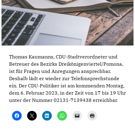
Thomas Kaumanns, CDU-Stadtverordneter und
Betreuer des Bezirks Dreikönigenviertel/Pomona,
ist für Fragen und Anregungen ansprechbar.
Deshalb lädt er wieder zur Telefonsprechstunde
ein. Der CDU-Politiker ist am kommenden Montag,
dem 6. Februar 2023, in der Zeit von 17 bis 19 Uhr
unter der Nummer
02131-7139438
erreichbar.
K
K
K
K
K
K
l
l
l
l
l
l
i
i
i
i
i
i
c
c
c
c
c
c
k
k
k
k
k
k
,
e
,
e
e
e