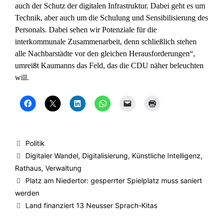
auch der Schutz der digitalen Infrastruktur. Dabei geht es um
Technik, aber auch um die Schulung und Sensibilisierung des
Personals. Dabei sehen wir Potenziale für die
interkommunale Zusammenarbeit, denn schließlich stehen
alle Nachbarstädte vor den gleichen Herausforderungen“,
umreißt Kaumanns das Feld, das die CDU näher beleuchten
will.
K
K
K
K
K
K
l
l
l
l
l
l
i
i
i
i
i
i
c
c
c
c
c
c
k
k
k
k
k
k
,
e
,
e
e
e
u
,
u
n
n
n
Kategorien
Politik
m
u
m
,
,
z
a
m
a
u
u
u
Schlagwörter
Digitaler Wandel
,
Digitalisierung
,
Künstliche Intelligenz
,
u
a
u
m
m
m
f
u
f
a
e
A
Rathaus
,
Verwaltung
F
f
L
u
i
u
a
X
i
f
n
s
Platz am Niedertor: gesperrter Spielplatz muss saniert
c
z
n
W
e
d
e
u
k
h
m
r
werden
b
t
e
a
F
u
Land finanziert 13 Neusser Sprach-Kitas
o
e
d
t
r
c
o
i
I
s
e
k
k
l
n
A
u
e