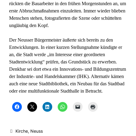
rückten die Bauarbeiter in den frühen Morgenstunden an, um
erste Abbruchmaßnahmen einzuleiten. Immer wieder blieben
Menschen stehen, fotografierten die Szene oder schüttelten
ungläubig den Kopf.
Der Neusser Bürgermeister äußerte sich bereits zu den
Entwicklungen. In einer kurzen Stellungnahme kündigte er
an, die Stadt werde „im Interesse einer geordneten
Stadtentwicklung“ prüfen, das Grundstück zu erwerben.
Denkbar sei dort etwa ein Innovations- und Bildungszentrum
der Industrie- und Handelskammer (IHK). Alternativ kämen
auch eine neue Stadtbibliothek, ein Neubau für das Stadtbad
oder eine multifunktionale Stadthalle in Betracht.
K
K
K
K
K
K
l
l
l
l
l
l
i
i
i
i
i
i
c
c
c
c
c
c
k
k
k
k
k
k
,
e
,
e
e
e
u
,
u
n
n
n
Kategorien
Kirche
,
Neuss
m
u
m
,
,
z