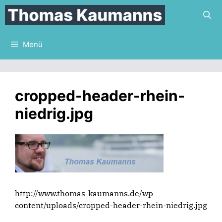
Zum
Inhalt
springen
Menü
cropped-header-rhein-
niedrig.jpg
http://www.thomas-kaumanns.de/wp-
content/uploads/cropped-header-rhein-niedrig.jpg