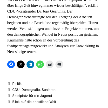
über lange Zeit hinweg immer wieder beschäftigen“, erklärt
CDU-Vorsitzender Dr. Jörg Geerlings. Der
Demographiebeauftragte soll den Fortgang der Arbeiten
begleiten und die Beschlüsse regelmäßig überprüfen. Hinzu
werden Veranstaltungen und einzelne Projekte kommen, um
den demographischen Wandel in Neuss positiv zu gestalten.
Kaumanns hatte schon an der Vorbereitung des
Stadtparteitags mitgewirkt und Analysen zur Entwicklung in
Neuss beigesteuert.
K
K
K
K
K
K
l
l
l
l
l
l
i
i
i
i
i
i
c
c
c
c
c
c
k
k
k
k
k
k
,
e
,
e
e
e
u
,
u
n
n
n
Kategorien
Politik
m
u
m
,
,
z
a
m
a
u
u
u
Schlagwörter
CDU
,
Demografie
,
Senioren
u
a
u
m
m
m
f
u
f
a
e
A
Spielplatz für die Jugend
F
f
L
u
i
u
a
X
i
f
n
s
Blick auf die christliche Welt
c
z
n
W
e
d
e
u
k
h
m
r