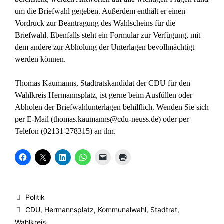
um die Briefwahl gegeben. Außerdem enthält er einen
Vordruck zur Beantragung des Wahlscheins für die
Briefwahl. Ebenfalls steht ein
Formular zur Verfügung
, mit
dem andere zur Abholung der Unterlagen bevollmächtigt
werden können.
Thomas Kaumanns, Stadtratskandidat der CDU für den
Wahlkreis Hermannsplatz, ist gerne beim Ausfüllen oder
Abholen der Briefwahlunterlagen behilflich. Wenden Sie sich
per E-Mail (
thomas.kaumanns@cdu-neuss.de
) oder per
Telefon (02131-278315) an ihn.
K
K
K
K
K
K
l
l
l
l
l
l
i
i
i
i
i
i
c
c
c
c
c
c
k
k
k
k
k
k
,
e
,
e
e
e
u
,
u
n
n
n
Kategorien
Politik
m
u
m
,
,
z
a
m
a
u
u
u
Schlagwörter
CDU
,
Hermannsplatz
,
Kommunalwahl
,
Stadtrat
,
u
a
u
m
m
m
f
u
f
a
e
A
Wahlkreis