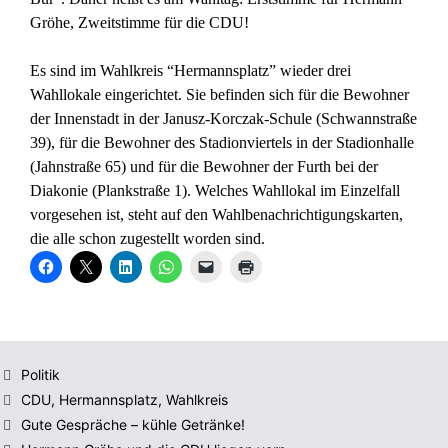
Gröhe, Zweitstimme für die CDU!
Es sind im Wahlkreis “Hermannsplatz” wieder drei
Wahllokale eingerichtet. Sie befinden sich für die Bewohner
der Innenstadt in der Janusz-Korczak-Schule (Schwannstraße
39), für die Bewohner des Stadionviertels in der Stadionhalle
(Jahnstraße 65) und für die Bewohner der Furth bei der
Diakonie (Plankstraße 1). Welches Wahllokal im Einzelfall
vorgesehen ist, steht auf den Wahlbenachrichtigungskarten,
die alle schon zugestellt worden sind.
K
K
K
K
K
K
l
l
l
l
l
l
i
i
i
i
i
i
c
c
c
c
c
c
k
k
k
k
k
k
,
e
,
e
e
e
u
,
u
n
n
n
m
u
m
,
,
z
a
m
a
u
u
u
Kategorien
Politik
u
a
u
m
m
m
f
u
f
a
e
A
Schlagwörter
CDU
,
Hermannsplatz
,
Wahlkreis
F
f
L
u
i
u
a
X
i
f
n
s
Gute Gespräche – kühle Getränke!
c
z
n
W
e
d
e
u
k
h
m
r