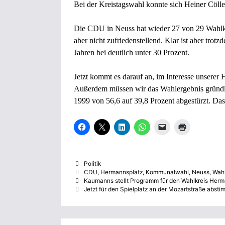
Bei der Kreistagswahl konnte sich Heiner Cöll
Die CDU in Neuss hat wieder 27 von 29 Wahlk
aber nicht zufriedenstellend. Klar ist aber trot
Jahren bei deutlich unter 30 Prozent.
Jetzt kommt es darauf an, im Interesse unserer 
Außerdem müssen wir das Wahlergebnis gründli
1999 von 56,6 auf 39,8 Prozent abgestürzt. Das 
K
K
K
K
K
K
l
l
l
l
l
l
i
i
i
i
i
i
c
c
c
c
c
c
k
k
k
k
k
k
,
e
,
e
e
e
Kategorien
Politik
u
,
u
n
n
n
m
u
m
,
,
z
Schlagwörter
CDU
,
Hermannsplatz
,
Kommunalwahl
,
Neuss
,
Wahl
a
m
a
u
u
u
Kaumanns stellt Programm für den Wahlkreis Herm
u
a
u
m
m
m
Jetzt für den Spielplatz an der Mozartstraße abst
f
u
f
a
e
A
F
f
L
u
i
u
a
X
i
f
n
s
c
z
n
W
e
d
e
u
k
h
m
r
b
t
e
a
F
u