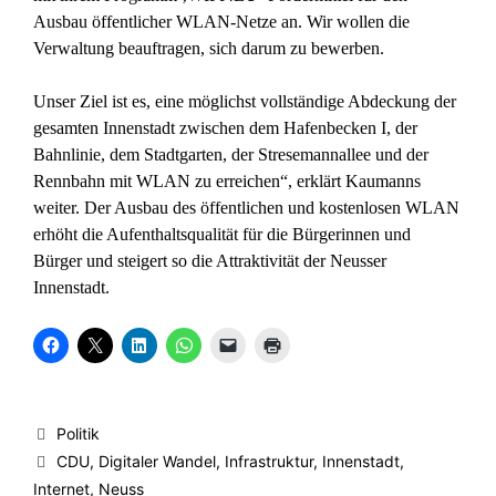
Ausbau öffentlicher WLAN-Netze an. Wir wollen die
Verwaltung beauftragen, sich darum zu bewerben.
Unser Ziel ist es, eine möglichst vollständige Abdeckung der
gesamten Innenstadt zwischen dem Hafenbecken I, der
Bahnlinie, dem Stadtgarten, der Stresemannallee und der
Rennbahn mit WLAN zu erreichen“, erklärt Kaumanns
weiter. Der Ausbau des öffentlichen und kostenlosen WLAN
erhöht die Aufenthaltsqualität für die Bürgerinnen und
Bürger und steigert so die Attraktivität der Neusser
Innenstadt.
K
K
K
K
K
K
l
l
l
l
l
l
i
i
i
i
i
i
c
c
c
c
c
c
k
k
k
k
k
k
,
e
,
e
e
e
u
,
u
n
n
n
Kategorien
Politik
m
u
m
,
,
z
a
m
a
u
u
u
Schlagwörter
CDU
,
Digitaler Wandel
,
Infrastruktur
,
Innenstadt
,
u
a
u
m
m
m
f
u
f
a
e
A
Internet
,
Neuss