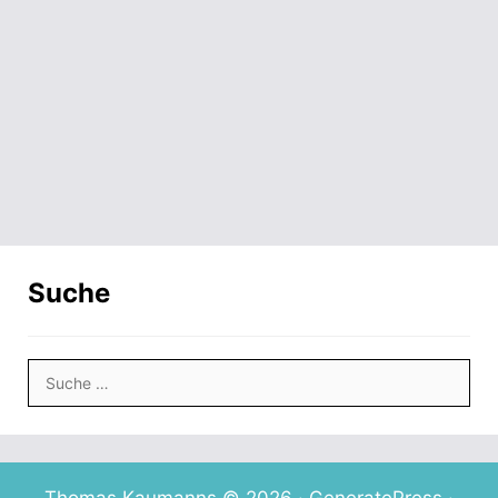
CDU: Integrationsausschuss soll
Miteinander verbessern
15. November 2019
Suche
Suche
nach: