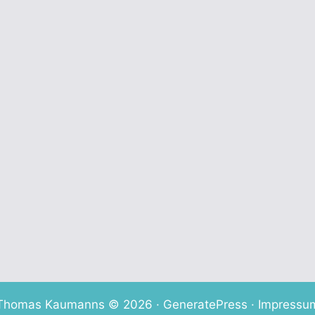
er
KiBiz-Reform: CDU lud zum
Expertengespräch ein
18. Februar 2019
CDU vor Ort in der Offenen
Tür Barbaraviertel
12. Februar 2019
Thomas Kaumanns © 2026 ·
GeneratePress
·
Impressu