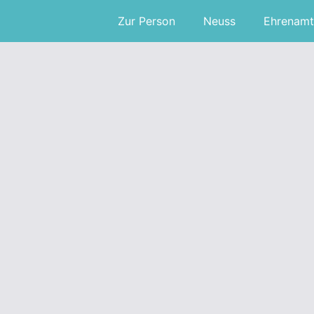
Zur Person
Neuss
Ehrenamt
Neubau der
ken
Dreikönigenschule erst
2026? – CDU startet
Unterschriftenaktion
10. Februar 2021