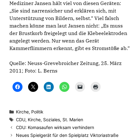
Mediziner Jansen hält viel von diesen Geräten:
„Sie sind narrensicher und erklären sich, mit
Unterstützung von Bildern, selbst.“ Viel falsch
machen könne man laut Jansen nicht: „Es muss
der Brustkorb freigelegt und die Klebeelektroden
angelegt werden. Nur wenn das Gerät
Kammerflimmern erkennt, gibt es Stromstöße ab.“
Quelle: Neuss-Grevebroicher Zeitung, 25. März
2011; Foto: L. Berns
K
K
K
K
K
K
l
l
l
l
l
l
i
i
i
i
i
i
c
c
c
c
c
c
k
k
k
k
k
k
,
e
,
e
e
e
u
,
u
n
n
n
Kategorien
Kirche
,
Politik
m
u
m
,
,
z
a
m
a
u
u
u
Schlagwörter
CDU
,
Kirche
,
Soziales
,
St. Marien
u
a
u
m
m
m
f
u
f
a
e
A
CDU: Komasaufen wirksam verhindern
F
f
L
u
i
u
a
X
i
f
n
s
Neues Spielgerät für den Spielplatz Viktoriastraße
c
z
n
W
e
d