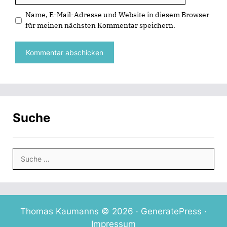
t
t
n
n
)
)
e
n
Name, E-Mail-Adresse und Website in diesem Browser
t
e
)
u
für meinen nächsten Kommentar speichern.
e
m
F
e
n
s
t
e
r
g
e
ö
f
f
Suche
n
e
t
)
Suche
nach:
Thomas Kaumanns © 2026 ·
GeneratePress
·
Impressum