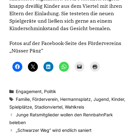
knapp dreißig Kinder aus dem Viertel mit ihren
Eltern der Einladung. Sie testeten die neuen
Spielgeräte und ließen sich gerne an einem
Kinderschminkstand das Gesicht bemalen.
Fotos auf der Facebook-Seite des Fördervereins
„Nüsser Pänz“
K
K
K
K
K
K
l
l
l
l
l
l
i
i
i
i
i
i
c
c
c
c
c
c
k
k
k
k
k
k
,
e
,
e
e
e
u
,
u
n
n
n
Kategorien
Engagement
,
Politik
m
u
m
,
,
z
a
m
a
u
u
u
Schlagwörter
Familie
,
Förderverein
,
Hermannsplatz
,
Jugend
,
Kinder
,
u
a
u
m
m
m
f
u
f
a
e
A
Spielplätze
,
Stadionviertel
,
Wahlkreis
F
f
L
u
i
u
a
X
i
f
n
s
Junge Ratsmitglieder wollen den RennbahnPark
c
z
n
W
e
d
e
u
k
h
m
r
beleben
b
t
e
a
F
u
„Schwarzer Weg“ wird endlich saniert
o
e
d
t
r
c
o
i
I
s
e
k
k
l
n
A
u
e