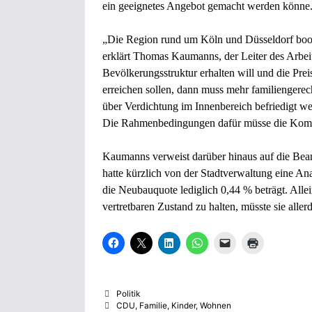
ein geeignetes Angebot gemacht werden könne
„Die Region rund um Köln und Düsseldorf boom
erklärt Thomas Kaumanns, der Leiter des Arbeit
Bevölkerungsstruktur erhalten will und die Pr
erreichen sollen, dann muss mehr familiengere
über Verdichtung im Innenbereich befriedigt w
Die Rahmenbedingungen dafür müsse die Kom
Kaumanns verweist darüber hinaus auf die Bea
hatte kürzlich von der Stadtverwaltung eine An
die Neubauquote lediglich 0,44 % beträgt. Alle
vertretbaren Zustand zu halten, müsste sie aller
K
K
K
K
K
K
l
l
l
l
l
l
i
i
i
i
i
i
c
c
c
c
c
c
k
k
k
k
k
k
,
e
,
e
e
e
Kategorien
Politik
u
,
u
n
n
n
m
u
m
,
,
z
Schlagwörter
CDU
,
Familie
,
Kinder
,
Wohnen