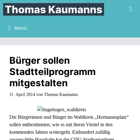
Zum
Inhalt
springen
Menü
Bürger sollen
Stadtteilprogramm
mitgestalten
11. April 2014
von
Thomas Kaumanns
Die Bürgerinnen und Bürger im Wahlkreis „Hermannsplatz“
sollen mitbestimmen, wie es mit ihrem Viertel in den
kommenden Jahren weitergeht. Einhundert zufällig
ausgewählte Haushalte hat der CDU-Stadtverordnete