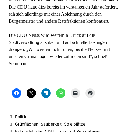
Die CDU hatte dies bereits im vergangenen Jahr gefordert,
sah sich allerdings mit einer Ablehnung durch den
Bürgermeister und andere Ratsfraktionen konfrontiert.
Die CDU Neuss wird weiterhin Druck auf die
Stadtverwaltung ausüben und auf schnelle Lösungen
drängen. „Wir werden nicht ruhen, bis die Neusser mit
unseren Grünanlagen wieder zufrieden sind“, schließt
Schümann.
K
K
K
K
K
K
l
l
l
l
l
l
i
i
i
i
i
i
c
c
c
c
c
c
k
k
k
k
k
k
,
e
,
e
e
e
u
,
u
n
n
n
Kategorien
Politik
m
u
m
,
,
z
a
m
a
u
u
u
Schlagwörter
Grünflächen
,
Sauberkeit
,
Spielplätze
u
a
u
m
m
m
f
u
f
a
e
A
Fahrradstraße: CDU drängt auf Reparaturen