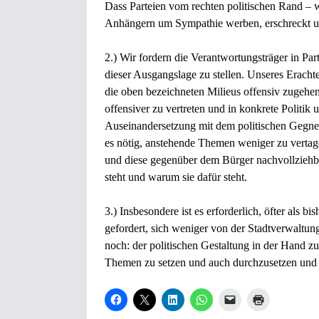
Dass Parteien vom rechten politischen Rand – w
Anhängern um Sympathie werben, erschreckt un
2.) Wir fordern die Verantwortungsträger in Par
dieser Ausgangslage zu stellen. Unseres Erachte
die oben bezeichneten Milieus offensiv zugehen
offensiver zu vertreten und in konkrete Politik 
Auseinandersetzung mit dem politischen Gegner
es nötig, anstehende Themen weniger zu vertag
und diese gegenüber dem Bürger nachvollzieh
steht und warum sie dafür steht.
3.) Insbesondere ist es erforderlich, öfter als bi
gefordert, sich weniger von der Stadtverwaltung
noch: der politischen Gestaltung in der Hand zu
Themen zu setzen und auch durchzusetzen und 
K
K
K
K
K
K
l
l
l
l
l
l
i
i
i
i
i
i