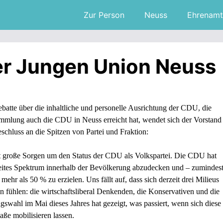
Zur Person
Neuss
Ehrenamt
der Jungen Union Neuss
batte über die inhaltliche und personelle Ausrichtung der CDU, die
ammlung auch die CDU in Neuss erreicht hat, wendet sich der Vorstand
hluss an die Spitzen von Partei und Fraktion:
it große Sorgen um den Status der CDU als Volkspartei. Die CDU hat
breites Spektrum innerhalb der Bevölkerung abzudecken und – zumindes
hr als 50 % zu erzielen. Uns fällt auf, dass sich derzeit drei Milieus
 fühlen: die wirtschaftsliberal Denkenden, die Konservativen und die
gswahl im Mai dieses Jahres hat gezeigt, was passiert, wenn sich diese
ße mobilisieren lassen.