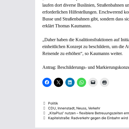
laufen dort diverse Buslinien, Straßenbahnen 
erforderlichen Hilfestellungen. Erschwerend ko
Busse und Straßenbahnen gibt, sondern dass sich
erklärt Thomas Kaumanns.
„Daher haben die Koalitionsfraktionen auf Ini
einheitlichen Konzept zu beschildern, um die 
Reisende zu erhöhen“, so Kaumanns weiter.
Antrag:
Beschilderungs- und Markierungskonz
K
K
K
K
K
K
l
l
l
l
l
l
i
i
i
i
i
i
c
c
c
c
c
c
k
k
k
k
k
k
,
e
,
e
e
e
Kategorien
Politik
u
,
u
n
n
n
m
u
m
,
,
z
Schlagwörter
CDU
,
Innenstadt
,
Neuss
,
Verkehr
a
m
a
u
u
u
„KitaPlus“ nutzen – flexiblere Betreuungszeiten e
u
a
u
m
m
m
Kapitelstraße: Radverkehr gegen die Einbahn wird
f
u
f
a
e
A
F
f
L
u
i
u
a
X
i
f
n
s