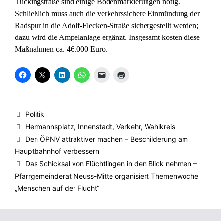
Tückingstraße sind einige Bodenmarkierungen nötig.
Schließlich muss auch die verkehrssichere Einmündung der
Radspur in die Adolf-Flecken-Straße sichergestellt werden;
dazu wird die Ampelanlage ergänzt. Insgesamt kosten diese
Maßnahmen ca. 46.000 Euro.
K
K
K
K
K
K
l
l
l
l
l
l
i
i
i
i
i
i
c
c
c
c
c
c
k
k
k
k
k
k
,
e
,
e
e
e
u
,
u
n
n
n
Kategorien
Politik
m
u
m
,
,
z
a
m
a
u
u
u
Schlagwörter
Hermannsplatz
,
Innenstadt
,
Verkehr
,
Wahlkreis
u
a
u
m
m
m
f
u
f
a
e
A
Den ÖPNV attraktiver machen – Beschilderung am
F
f
L
u
i
u
a
X
i
f
n
s
Hauptbahnhof verbessern
c
z
n
W
e
d
e
u
k
h
m
r
Das Schicksal von Flüchtlingen in den Blick nehmen –
b
t
e
a
F
u
Pfarrgemeinderat Neuss-Mitte organisiert Themenwoche
o
e
d
t
r
c
o
i
I
s
e
k
„Menschen auf der Flucht“
k
l
n
A
u
e
z
e
z
p
n
n
u
n
u
p
d
(
t
(
t
z
e
W
e
W
e
u
i
i