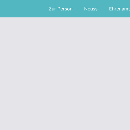
Zur Person
Neuss
Ehrenamt
n
CDU vor Ort in der
Kinderinsel Hombroich –
Förderung für eingruppige
Kitas bleibt
26. Februar 2026