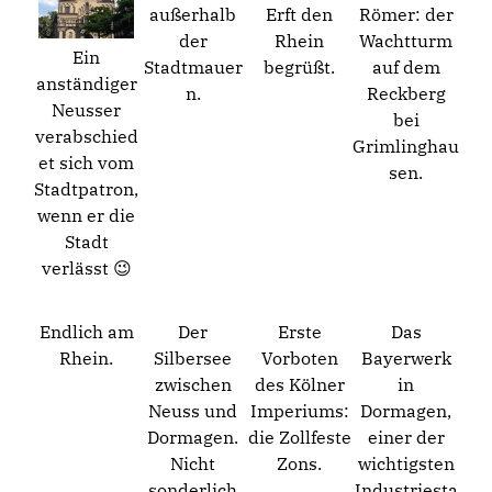
außerhalb
Erft den
Römer: der
der
Rhein
Wachtturm
Ein
Stadtmauer
begrüßt.
auf dem
anständiger
n.
Reckberg
Neusser
bei
verabschied
Grimlinghau
et sich vom
sen.
Stadtpatron,
wenn er die
Stadt
verlässt 😉
Endlich am
Der
Erste
Das
Rhein.
Silbersee
Vorboten
Bayerwerk
zwischen
des Kölner
in
Neuss und
Imperiums:
Dormagen,
Dormagen.
die Zollfeste
einer der
Nicht
Zons.
wichtigsten
sonderlich
Industriesta