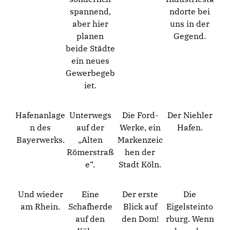
spannend,
ndorte bei
aber hier
uns in der
planen
Gegend.
beide Städte
ein neues
Gewerbegeb
iet.
Hafenanlage
Unterwegs
Die Ford-
Der Niehler
n des
auf der
Werke, ein
Hafen.
Bayerwerks.
„Alten
Markenzeic
Römerstraß
hen der
e“.
Stadt Köln.
Und wieder
Eine
Der erste
Die
am Rhein.
Schafherde
Blick auf
Eigelsteinto
auf den
den Dom!
rburg. Wenn