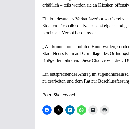
erhältlich – teils werden sie an Kiosken offens
Ein bundesweites Verkaufsverbot war bereits in
Stocken. Deshalb soll Neuss jetzt eigenständi
bereits ein Verbot beschlossen.
„Wir können nicht auf den Bund warten, sond
Stadt Neuss kann auf Grundlage des Ordnungsb
Bußgeldern ahnden. Diese Chance will die CD
Ein entsprechender Antrag im Jugendhilfeaussc
zu erarbeiten und dem Rat zur Beschlussfassun
Foto: Shutterstock
K
K
K
K
K
K
l
l
l
l
l
l
i
i
i
i
i
i
c
c
c
c
c
c
k
k
k
k
k
k
,
e
,
e
e
e