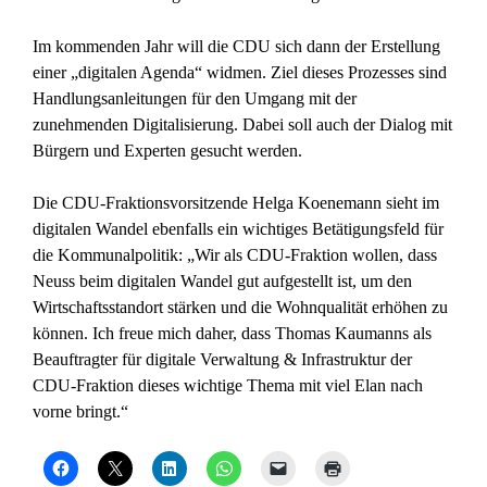
Im kommenden Jahr will die CDU sich dann der Erstellung
einer „digitalen Agenda“ widmen. Ziel dieses Prozesses sind
Handlungsanleitungen für den Umgang mit der
zunehmenden Digitalisierung. Dabei soll auch der Dialog mit
Bürgern und Experten gesucht werden.
Die CDU-Fraktionsvorsitzende Helga Koenemann sieht im
digitalen Wandel ebenfalls ein wichtiges Betätigungsfeld für
die Kommunalpolitik: „Wir als CDU-Fraktion wollen, dass
Neuss beim digitalen Wandel gut aufgestellt ist, um den
Wirtschaftsstandort stärken und die Wohnqualität erhöhen zu
können. Ich freue mich daher, dass Thomas Kaumanns als
Beauftragter für digitale Verwaltung & Infrastruktur der
CDU-Fraktion dieses wichtige Thema mit viel Elan nach
vorne bringt.“
K
K
K
K
K
K
l
l
l
l
l
l