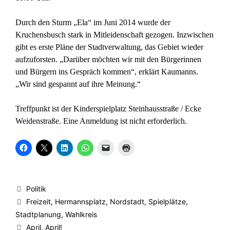
Durch den Sturm „Ela“ im Juni 2014 wurde der
Kruchensbusch stark in Mitleidenschaft gezogen. Inzwischen
gibt es erste Pläne der Stadtverwaltung, das Gebiet wieder
aufzuforsten. „Darüber möchten wir mit den Bürgerinnen
und Bürgern ins Gespräch kommen“, erklärt Kaumanns.
„Wir sind gespannt auf ihre Meinung.“
Treffpunkt ist der Kinderspielplatz Steinhausstraße / Ecke
Weidenstraße. Eine Anmeldung ist nicht erforderlich.
K
K
K
K
K
K
l
l
l
l
l
l
i
i
i
i
i
i
c
c
c
c
c
c
k
k
k
k
k
k
,
e
,
e
e
e
u
,
u
n
n
n
Kategorien
Politik
m
u
m
,
,
z
a
m
a
u
u
u
Schlagwörter
Freizeit
,
Hermannsplatz
,
Nordstadt
,
Spielplätze
,
u
a
u
m
m
m
f
u
f
a
e
A
Stadtplanung
,
Wahlkreis
F
f
L
u
i
u
a
X
i
f
n
s
April, April!