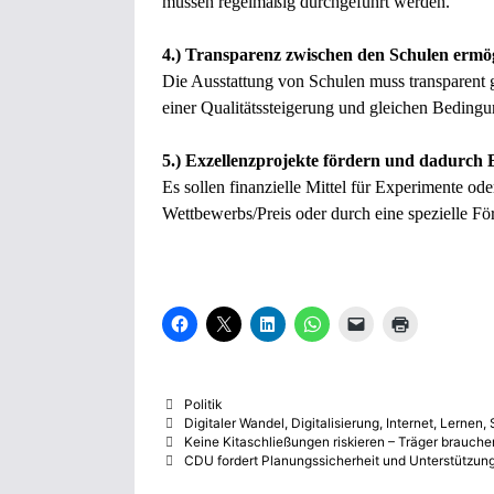
müssen regelmäßig durchgeführt werden.
4.) Transparenz zwischen den Schulen ermö
Die Ausstattung von Schulen muss transparent 
einer Qualitätssteigerung und gleichen Bedingu
5.) Exzellenzprojekte fördern und dadurch B
Es sollen finanzielle Mittel für Experimente od
Wettbewerbs/Preis oder durch eine spezielle Fö
K
K
K
K
K
K
l
l
l
l
l
l
i
i
i
i
i
i
c
c
c
c
c
c
k
k
k
k
k
k
,
e
,
e
e
e
Kategorien
Politik
u
,
u
n
n
n
m
u
m
,
,
z
Schlagwörter
Digitaler Wandel
,
Digitalisierung
,
Internet
,
Lernen
,
a
m
a
u
u
u
Keine Kitaschließungen riskieren – Träger brauch
u
a
u
m
m
m
CDU fordert Planungssicherheit und Unterstützung f
f
u
f
a
e
A
F
f
L
u
i
u
a
X
i
f
n
s