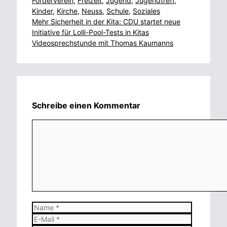
Förderverein
,
Freizeit
,
Jugend
,
Jugendtreff
,
Kinder
,
Kirche
,
Neuss
,
Schule
,
Soziales
Mehr Sicherheit in der Kita: CDU startet neue
Initiative für Lolli-Pool-Tests in Kitas
Videosprechstunde mit Thomas Kaumanns
Schreibe einen Kommentar
Kommentar
Name
E-
Mail
Website