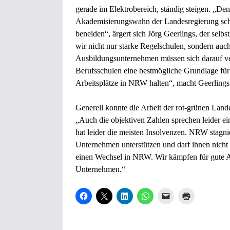
gerade im Elektrobereich, ständig steigen. „Den
Akademisierungswahn der Landesregierung schw
beneiden“, ärgert sich Jörg Geerlings, der sel
wir nicht nur starke Regelschulen, sondern auc
Ausbildungsunternehmen müssen sich darauf ver
Berufsschulen eine bestmögliche Grundlage für i
Arbeitsplätze in NRW halten“, macht Geerlings 
Generell konnte die Arbeit der rot-grünen Land
„Auch die objektiven Zahlen sprechen leider e
hat leider die meisten Insolvenzen. NRW stagni
Unternehmen unterstützen und darf ihnen nicht
einen Wechsel in NRW. Wir kämpfen für gute Au
Unternehmen.“
K
K
K
K
K
K
l
l
l
l
l
l
i
i
i
i
i
i
c
c
c
c
c
c
k
k
k
k
k
k
,
e
,
e
e
e