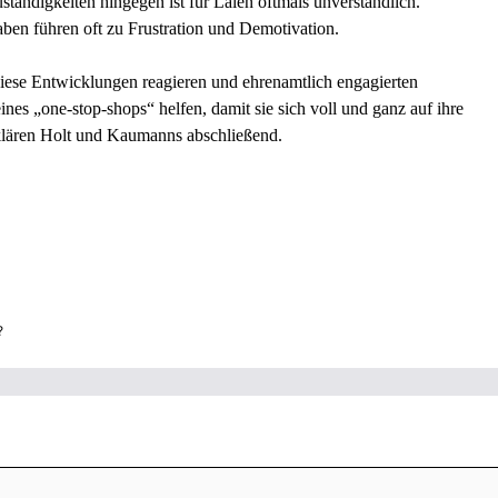
ndigkeiten hingegen ist für Laien oftmals unverständlich.
ben führen oft zu Frustration und Demotivation.
 diese Entwicklungen reagieren und ehrenamtlich engagierten
es „one-stop-shops“ helfen, damit sie sich voll und ganz auf ihre
klären Holt und Kaumanns abschließend.
?