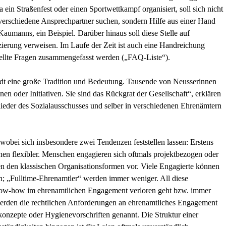
ein Straßenfest oder einen Sportwettkampf organisiert, soll sich nicht
erschiedene Ansprechpartner suchen, sondern Hilfe aus einer Hand
 Kaumanns, ein Beispiel. Darüber hinaus soll diese Stelle auf
ierung verweisen. Im Laufe der Zeit ist auch eine Handreichung
stellte Fragen zusammengefasst werden („FAQ-Liste“).
adt eine große Tradition und Bedeutung. Tausende von Neusserinnen
en oder Initiativen. Sie sind das Rückgrat der Gesellschaft“, erklären
der des Sozialausschusses und selber in verschiedenen Ehrenämtern
obei sich insbesondere zwei Tendenzen feststellen lassen: Erstens
en flexibler. Menschen engagieren sich oftmals projektbezogen oder
tiven den klassischen Organisationsformen vor. Viele Engagierte können
en; „Fulltime-Ehrenamtler“ werden immer weniger. All diese
now-how im ehrenamtlichen Engagement verloren geht bzw. immer
werden die rechtlichen Anforderungen an ehrenamtliches Engagement
skonzepte oder Hygienevorschriften genannt. Die Struktur einer