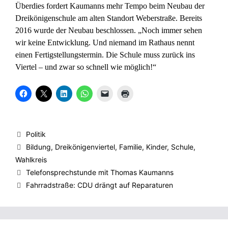
Überdies fordert Kaumanns mehr Tempo beim Neubau der
Dreikönigenschule am alten Standort Weberstraße. Bereits
2016 wurde der Neubau beschlossen. „Noch immer sehen
wir keine Entwicklung. Und niemand im Rathaus nennt
einen Fertigstellungstermin. Die Schule muss zurück ins
Viertel – und zwar so schnell wie möglich!“
K
K
K
K
K
K
l
l
l
l
l
l
i
i
i
i
i
i
c
c
c
c
c
c
k
k
k
k
k
k
,
e
,
e
e
e
u
,
u
n
n
n
Kategorien
Politik
m
u
m
,
,
z
a
m
a
u
u
u
Schlagwörter
Bildung
,
Dreikönigenviertel
,
Familie
,
Kinder
,
Schule
,
u
a
u
m
m
m
f
u
f
a
e
A
Wahlkreis
F
f
L
u
i
u
a
X
i
f
n
s
Telefonsprechstunde mit Thomas Kaumanns
c
z
n
W
e
d
e
u
k
h
m
r
Fahrradstraße: CDU drängt auf Reparaturen
b
t
e
a
F
u
o
e
d
t
r
c
o
i
I
s
e
k
k
l
n
A
u
e
z
e
z
p
n
n
u
n
u
p
d
(